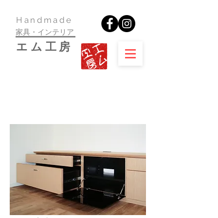
​Handmade
家具・インテリア
​エム工房