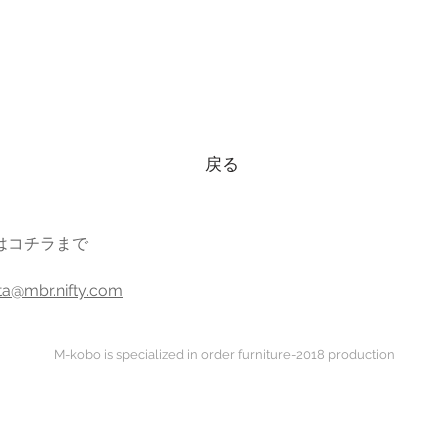
戻る
はコチラまで
a@mbr.nifty.com
M-kobo is specialized in order furniture-2018 production