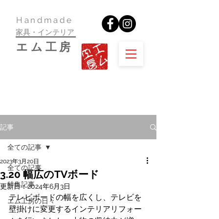
​Handmade
家具・インテリア
​エム工房
記事
全ての記事
2023年3月20日
全ての記事
3.20 幅広のTVボード
特集記事
更新日：
2024年6月3日
テレビボードの幅を広くし、テレビを
エム工房の日々
壁掛けに変更するインテリアリフォー