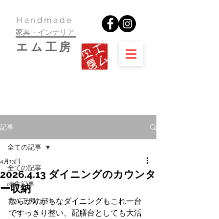
​Handmade
家具・インテリア
​エム工房
記事
全ての記事
4月13日
全ての記事
2026.4.13 ダイニングのカウンタ
特集記事
ー収納
散らかりがちなダイニングもこれ一台
エム工房の日々
ですっきり整い、配膳台としても大活