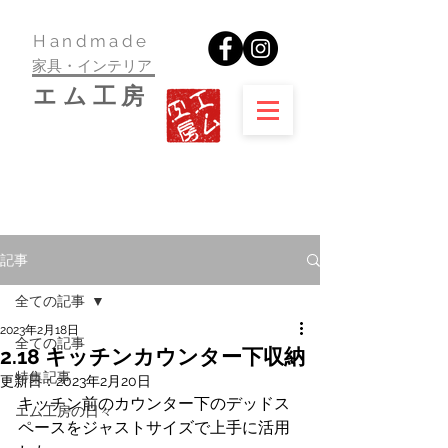
​Handmade
家具・インテリア
​エム工房
記事
全ての記事
2023年2月18日
全ての記事
2.18 キッチンカウンター下収納
特集記事
更新日：
2023年2月20日
キッチン前のカウンター下のデッドス
エム工房の日々
ペースをジャストサイズで上手に活用