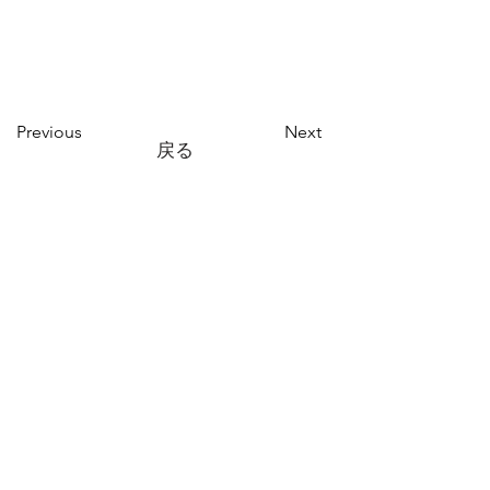
Previous
Next
戻る
お見積りやお問合せはコチラまで
Tel:
048-282-7590
Email:
m-kobo-morita@mbr.nifty.com
M-kobo is specialized in order furniture-
2018 production