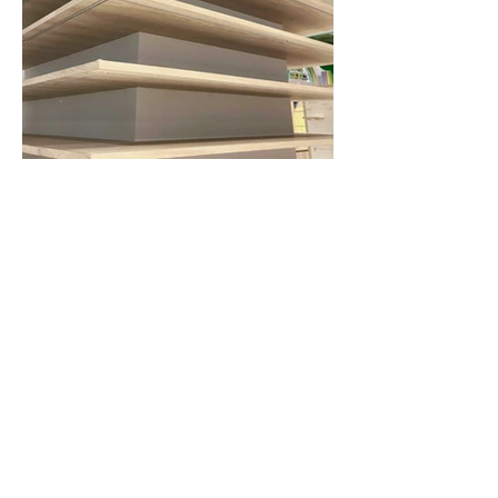
Previous
Next
戻る
お見積りやお問合せはコチラまで
Tel:
048-282-7590
Email:
m-kobo-morita@mbr.nifty.com