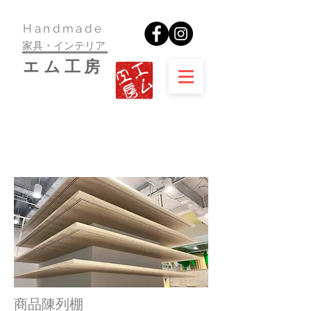
​Handmade
家具・インテリア
​エム工房
商品陳列棚