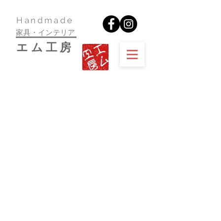
​Handmade
家具・インテリア
​エム工房