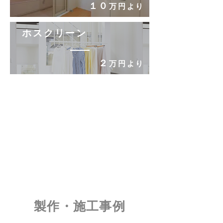
​１０
万円より
ホスクリーン
​２
万円より
​製作・施工事例