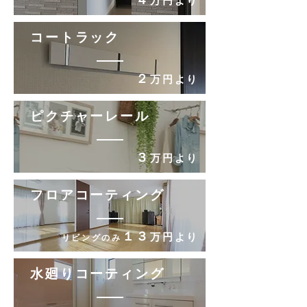
万円より
​コートラック
２
万円より
ピクチャーレール
​３
万円より
​フロアコーティング
１３
万円より
リビングのみ
​水廻りコーティング